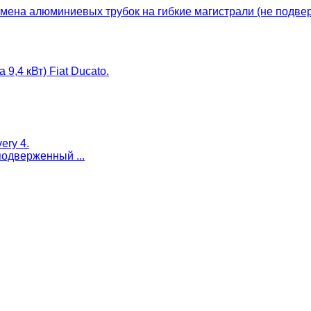
мена алюминиевых трубок на гибкие магистрали (не подвер
9,4 кВт) Fiat Ducato.
ery 4.
одверженный ...