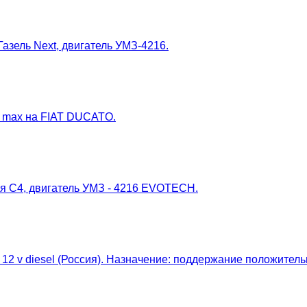
азель Next, двигатель УМЗ-4216.
r max на FIAT DUCATO.
я С4, двигатель УМЗ - 4216 EVOTECH.
2 v diesel (Россия). Назначение: поддержание положительно