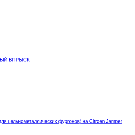
ННЫЙ ВПРЫСК
я цельнометаллических фургонов) на Citroen Jamper