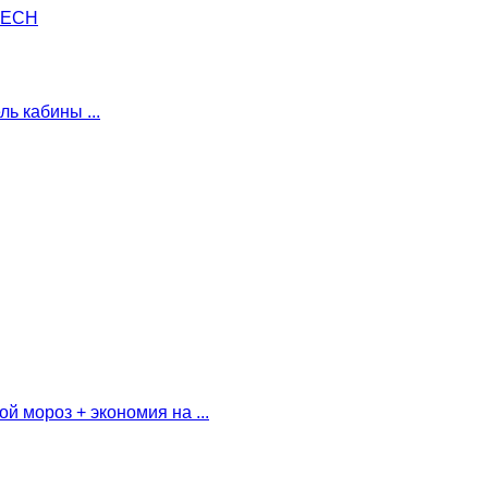
OTECH
ь кабины ...
 мороз + экономия на ...