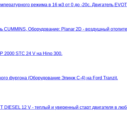
мпературного режима в 16 м3 от 0 до -20с. Двигатель EV
ль CUMMINS, Оборудование: Planar 2D - воздушный отопител
 2000 STC 24 V на Hino 300.
го фургона (Оборудование Элинж С-4) на Ford Tranzit.
ESEL 12 V - теплый и уверенный старт двигателя в любой