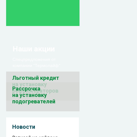
Наши акции
Спецпредложения от
компании "Термолайф"
Льготный кредит
на установку
Рассрочка
рефрижераторов
на установку
подогревателей
Новости