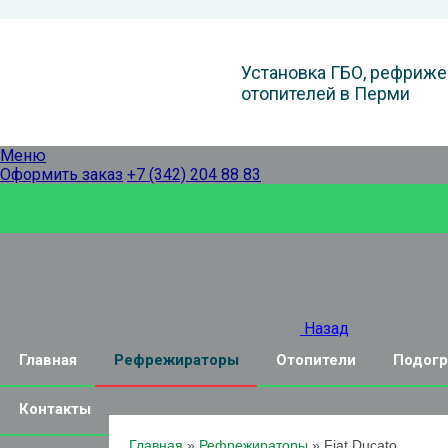
Установка ГБО, рефриже
отопителей в Перми
Меню
Оформить заказ
+7 (342) 204 88 83
Назад
Главная
Рефрежираторы
Отопители
Подогр
Контакты
Главная
»
Рефрежираторы
»
Fiat Ducato