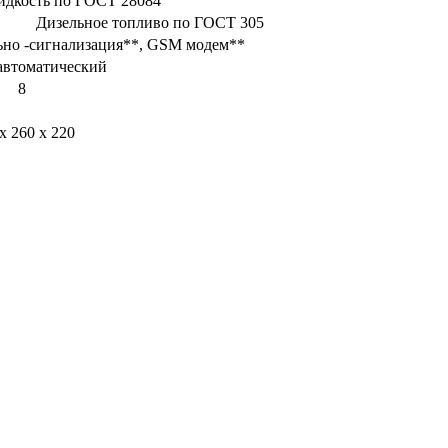
дкость по ГОСТ 28084
Дизельное топливо по ГОСТ 305
льно -сигнализация**, GSM модем**
автоматический
8
х 260 х 220