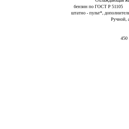
Охлаждающая жи
бензин по ГОСТ Р 51105
штатно - пульт*, дополните
Ручной, 
450 