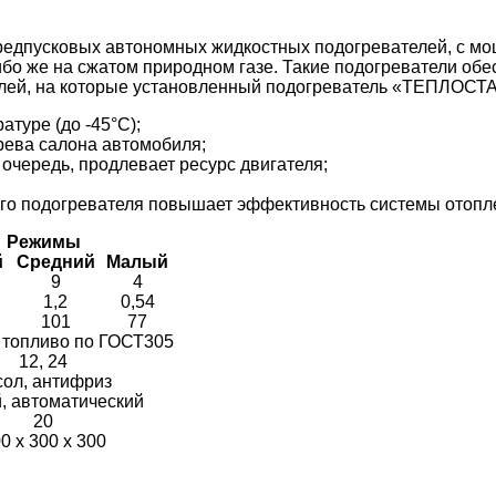
едпусковых автономных жидкостных подогревателей, с мо
бо же на сжатом природном газе. Такие подогреватели обе
илей, на которые установленный подогреватель «ТЕПЛОСТА
туре (до -45°C);
рева салона автомобиля;
 очередь, продлевает ресурс двигателя;
ого подогревателя повышает эффективность системы отопл
Режимы
й
Средний
Малый
9
4
1,2
0,54
101
77
 топливо по ГОСТ305
12, 24
сол, антифриз
, автоматический
20
0 х 300 х 300