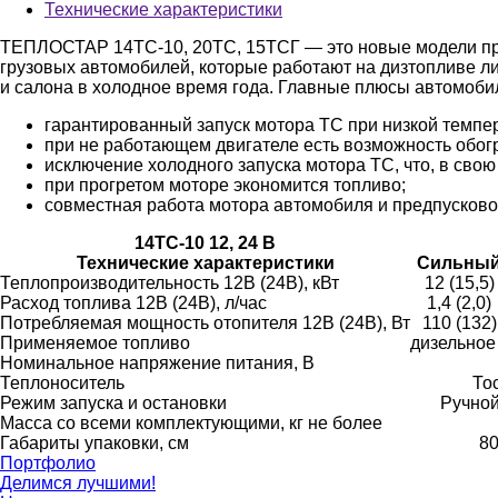
Технические характеристики
ТЕПЛОСТАР 14ТС-10, 20ТС, 15ТСГ — это новые модели пр
грузовых автомобилей, которые работают на дизтопливе ли
и салона в холодное время года. Главные плюсы автомоб
гарантированный запуск мотора ТС при низкой темпера
при не работающем двигателе есть возможность обог
исключение холодного запуска мотора ТС, что, в свою
при прогретом моторе экономится топливо;
совместная работа мотора автомобиля и предпусков
14ТС-10 12, 24 В
Технические характеристики
Сильны
Теплопроизводительность 12В (24В), кВт
12 (15,5)
Расход топлива 12В (24В), л/час
1,4 (2,0)
Потребляемая мощность отопителя 12В (24В), Вт
110 (132)
Применяемое топливо
дизельное
Номинальное напряжение питания, В
Теплоноситель
То
Режим запуска и остановки
Ручной
Масса со всеми комплектующими, кг не более
Габариты упаковки, см
80
Портфолио
Делимся лучшими!