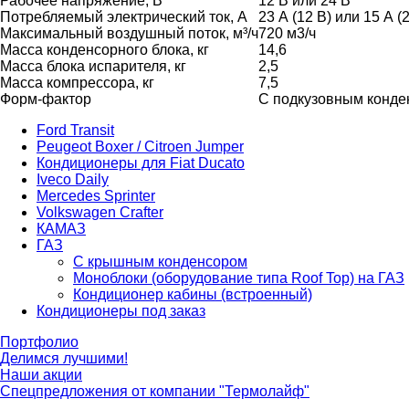
Рабочее напряжение, В
12 В или 24 В
Потребляемый электрический ток, А
23 А (12 В) или 15 А (
Максимальный воздушный поток, м³/ч
720 м3/ч
Масса конденсорного блока, кг
14,6
Масса блока испарителя, кг
2,5
Масса компрессора, кг
7,5
Форм-фактор
С подкузовным конде
Ford Transit
Peugeot Boxer / Citroen Jumper
Кондиционеры для Fiat Ducato
Iveco Daily
Mercedes Sprinter
Volkswagen Crafter
КАМАЗ
ГАЗ
С крышным конденсором
Моноблоки (оборудование типа Roof Top) на ГАЗ
Кондиционер кабины (встроенный)
Кондиционеры под заказ
Портфолио
Делимся лучшими!
Наши акции
Спецпредложения от компании "Термолайф"