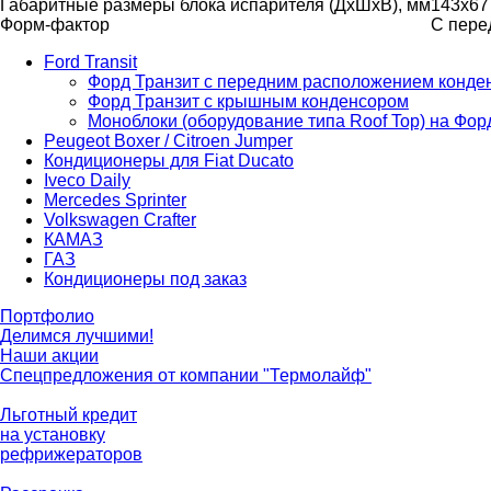
Габаритные размеры блока испарителя (ДхШхВ), мм
143х67
Форм-фактор
С пере
Ford Transit
Форд Транзит с передним расположением конде
Форд Транзит с крышным конденсором
Моноблоки (оборудование типа Roof Top) на Фор
Peugeot Boxer / Citroen Jumper
Кондиционеры для Fiat Ducato
Iveco Daily
Mercedes Sprinter
Volkswagen Crafter
КАМАЗ
ГАЗ
Кондиционеры под заказ
Портфолио
Делимся лучшими!
Наши акции
Спецпредложения от компании "Термолайф"
Льготный кредит
на установку
рефрижераторов