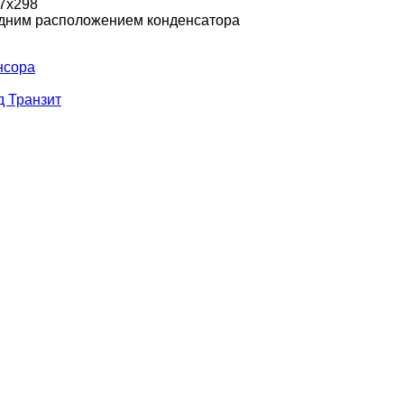
7х298
дним расположением конденсатора
нсора
д Транзит