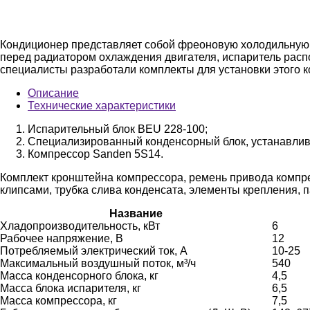
Кондиционер представляет собой фреоновую холодильную 
перед радиатором охлаждения двигателя, испаритель расп
специалисты разработали комплекты для установки этого к
Описание
Технические характеристики
Испарительный блок BEU 228-100;
Специализированный конденсорный блок, устанавлив
Компрессор Sanden 5S14.
Комплект кронштейна компрессора, ремень привода компр
клипсами, трубка слива конденсата, элементы крепления, 
Название
Хладопроизводительность, кВт
6
Рабочее напряжение, В
12
Потребляемый электрический ток, А
10-25
Максимальный воздушный поток, м³/ч
540
Масса конденсорного блока, кг
4,5
Масса блока испарителя, кг
6,5
Масса компрессора, кг
7,5